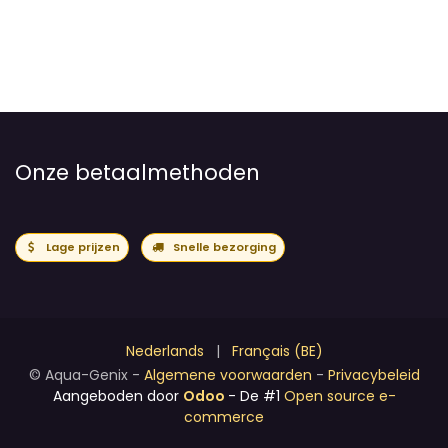
Onze betaalmethoden
Lage prijzen
Snelle bezorging
Nederlands
|
Français (BE)
©
Aqua-Genix
-
Algemene voorwaarden
-
Privacybeleid
Aangeboden door
Odoo
- De #1
Open source e-
commerce