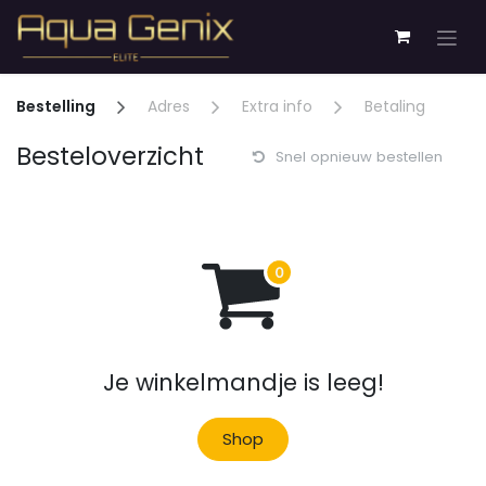
Overslaan naar inhoud
Bestelling
Adres
Extra info
Betaling
Besteloverzicht
Snel opnieuw bestellen
Je winkelmandje is leeg!
Shop